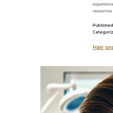
experience
resources
Publishe
Categori
Hair gr