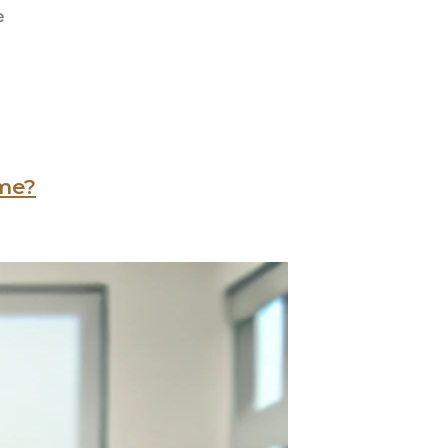
e
ime?