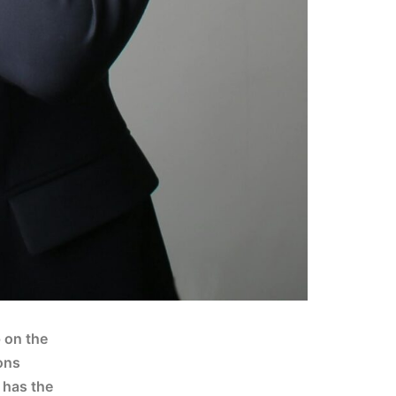
p on the
ons
y has the