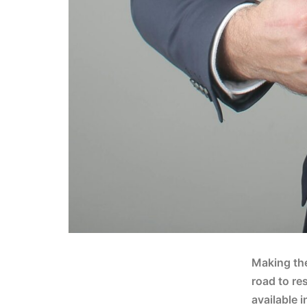
Making the
road to re
available i