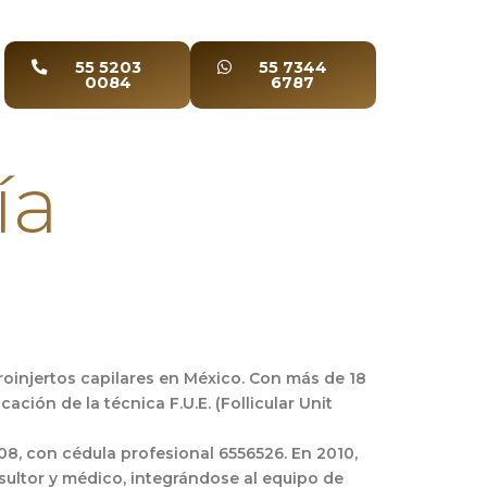
55 5203
55 7344
0084
6787
ía
roinjertos capilares en México. Con más de 18
ación de la técnica F.U.E. (Follicular Unit
8, con cédula profesional 6556526. En 2010,
nsultor y médico, integrándose al equipo de